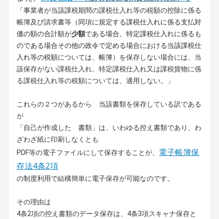
「事業者が当該課税期間の課税仕入れ等の税額の控除に係る
帳簿及び請求書等
（同項に規定する課税仕入れに係る支払対
価の額の合計額が
少額
である場合、特定課税仕入れに係るも
のである場合その他の政令で定める場合における当該課税仕
入れ等の税額については、帳簿）
を保存しない場合には、当
該保存がない課税仕入れ、特定課税仕入れ又は課税貨物に係
る課税仕入れ等の税額については、適用しない。」
これらの２つがあるから 当該書類を保存している訳である
が
「自己が作成した 書類」は、いわゆる控え書類であり、わ
ざわざ紙に印刷しなくとも
電子帳簿保
PDF等の電子ファイルにして保存することが、
存法4条2項
の制度利用で結構簡単に電子保存が可能なのです。
その理由は
4条2項の控え書類のデータ保存は、4条3項スキャナ保存と