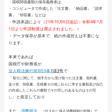
・国税関係書類の保存義務者は、
・コンピュータで作成した「注文書」「納品書」「請求
書」「領収書」などは
申請承認により
（21年10月6日追記：令和4年1月
・
1日より申請制度は廃止されました。）
・データ保存が原本で、紙の作成控えは不要にな
ります。
本来であれば
国税庁や財務省が
法人税法施行規則59条
1項3号
で
「
取引に関して、相手方から受け取つた注文書、契約書、
送り状、領収書、見積書その他これらに準ずる書類及び自己
の作成したこれらの書類でその写しのあるものはその写
」と規定しており
し
また、
消費税法
（仕入れに係る消費税額の控除）で