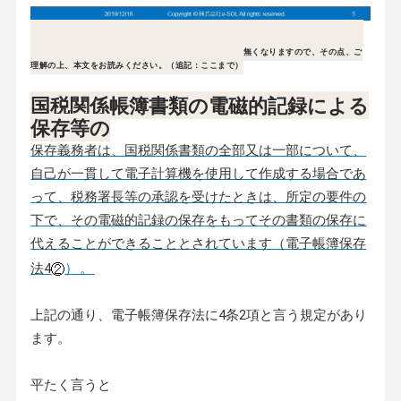
★2021年8月5日追記：本ブログ（2019年12月17日作成）が最近よく読まれています。
有難うございます。令和四年からは電帳法の申請制度が無くなりますので、その点、ご
理解の上、本文をお読みください。（追記：ここまで）
国税関係帳簿書類の電磁的記録による
保存等の
保存義務者は、国税関係書類の全部又は一部について、
自己が一貫して電子計算機を使用して作成する場合であ
って、税務署長等の承認を受けたときは、所定の要件の
下で、その電磁的記録の保存をもってその書類の保存に
代えることができることとされています（電子帳簿保存
）。
法4
上記の通り、電子帳簿保存法に4条2項と言う規定があり
ます。
平たく言うと