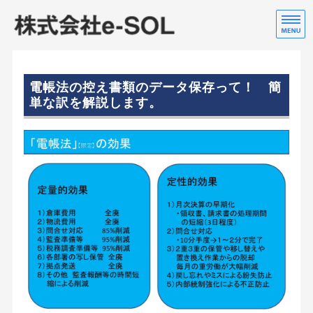
株
行
ホーム
電帳法の控え書類のデータ保存って！ 簡
会社案内
単な訳を解説します。