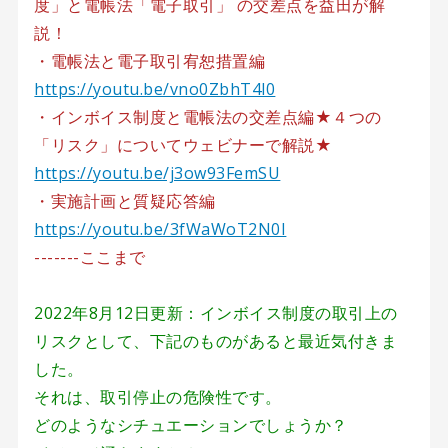
度」と電帳法「電子取引」 の交差点を益田が解
説！
・電帳法と電子取引宥恕措置編
https://youtu.be/vno0ZbhT4l0
・インボイス制度と電帳法の交差点編★４つの
「リスク」についてウェビナーで解説★
https://youtu.be/j3ow93FemSU
・実施計画と質疑応答編
https://youtu.be/3fWaWoT2N0I
-------ここまで
2022年8月12日更新：インボイス制度の取引上の
リスクとして、下記のものがあると最近気付きま
した。
それは、取引停止の危険性です。
どのようなシチュエーションでしょうか？