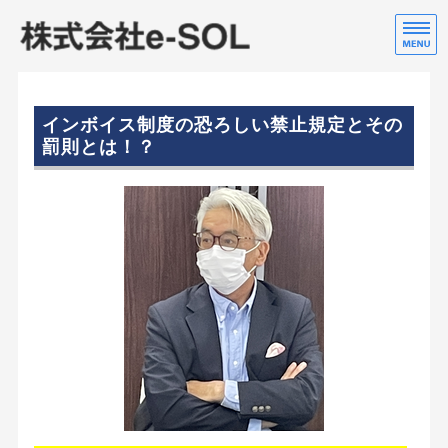
株
行
ホーム
インボイス制度の恐ろしい禁止規定とその
会社案内
罰則とは！？