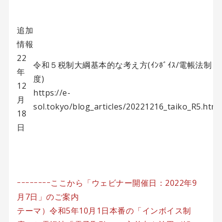
追加
情報
22
令和５税制大綱基本的な考え方(ｲﾝﾎﾞｲｽ/電帳法制
年
度)
12
https://e-
月
sol.tokyo/blog_articles/20221216_taiko_R5.html
18
日
ｰｰｰｰｰｰｰｰここから「ウェビナー開催日：2022年9
月7日」のご案内
テーマ）令和5年10月1日本番の「インボイス制