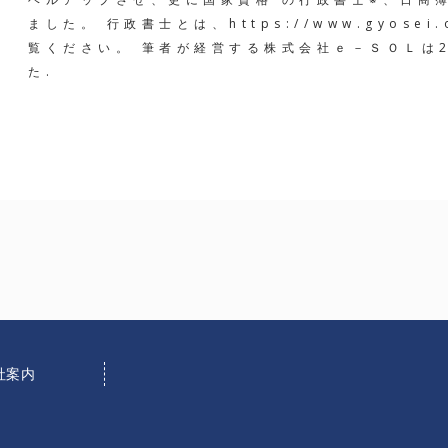
ました。 行政書士とは、https://www.gyosei.or
覧ください。 筆者が経営する株式会社ｅ－ＳＯＬは2
た.
社案内