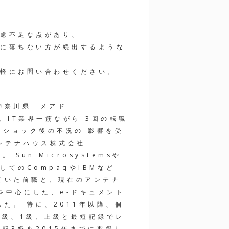
慮不足な点があり、
に落ちない方が続出するような
軽にお問い合わせください。
 神奈川県 メアド
なり、IT業界一筋ながら 3回の転職
ンショック後の不況の 影響を受
ンテナハウス株式会社
た。 Sun Microsystemsや
としてのCompaqやIBMなど
ていた前職と、現在のアンテナ
を中心にした、e-ドキュメント
た。 特に、2011年以降、個
2級、1級、上級と最短記録でレ
記3級を2015年までに取得し