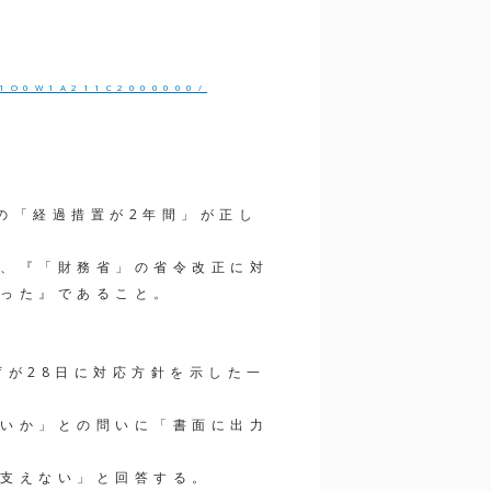
71O0W1A211C2000000/
の「経過措置が2年間」が正し
、『「財務省」の省令改正に対
った』であること。
が
庁が28日に対応方針を示した一
いか」との問いに「書面に出力
支えない」と回答する。