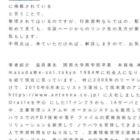
に掲載されている
と言うことで、
整理されてはいるのですが、行政資料ならではの、配
初めて見ても、当該ページからのリンク先の見方が腑
気もします。
不明点は、来ていただければ、解説しますので、お気
筆者紹介 益田康夫 関西大学商学部卒業 本籍地
masuda@e-sol.tokyo 1984年に社会人に
を経て現在に至っています。 特に2008年のリーマ
けて、2010年6月末にリストラ退社して現本業のア
https://www.antenna.co.jp/ に入社しまし
Oracleを中心 にしたITインフラから、IAサーバ
や、文書管理システムや ポータルシステムを販売し
ハウスでのPDF技術や電子 ファイルの変換技術など
ソリューションを探求して ノウハウを習得してきまし
人で学習時間をひねり出して 、文書情報管理士資格
ベルアップさせ、更に国家資格 の行政書士※、日商簿