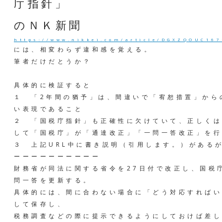
庁指針」
のＮＫ新聞
https://www.nikkei.com/article/DGXZQOUC16
には、相変わらず違和感を覚える。
筆者だけだとうか？
具体的に検証すると
１ 「2年間の猶予」は、間違いで「宥恕措置」から
い表現であること
２ 「国税庁指針」も正確性に欠けていて、正しくは
して「国税庁」が「通達改正」「一問一答改正」を行
３ 上記URL中に書き説明（引用します。）がある
ーーーーーーーーーー
財務省が同法に関する省令を27日付で改正し、国税
問一答を更新する。
具体的には、間に合わない場合に「どう対応すればい
して保存し、
税務調査などの際に提示できるようにしておけば差し