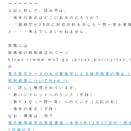
ーーーーーー
上記に対して、読み手は、
・省令の改正はどこにあるのだろうか？
・「国税庁が28日に対応方針を示した一問一答を更
と・・・考えてしまいかねません。
実際には
財務省の税制改正のページ
https://www.mof.go.jp/tax_policy/tax_
の
電子取引データの出力書面等による保存措置の廃止（
宥恕措置についてNew !!
に、詳しく整理されています。
・新パンフレットへのリンク（中段）
・新ＦＡＱ（一問一答）へのリンク（上記の右）
・省令の改正（下段）
なお、通達は、別で
電子帳簿保存法取扱通達（令和3年12月27日付一部
1日施行分）