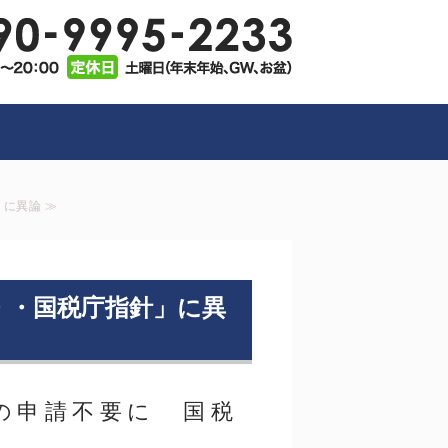
業支援・ITコンサル｜神奈川県藤沢
行政書士
に異論 ≫
・・国税庁指針」に異
の申請不要に 国税