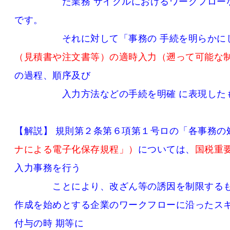
た業務 サイクルにおけるワークフローなど
です。
それに対して「事務の 手続を明らかにし
（見積書や注文書等）の適時入力（遡って可能な
の過程、順序及び
入力方法などの手続を明確 に表現したも
【解説】 規則第２条第６項第１号ロの「各事務の
ナによる電子化保存規程」）
については、
国税重
入力事務を行う
ことにより、改ざん等の誘因を制限するもの
作成を始めとする企業のワークフローに沿ったス
付与の時 期等に