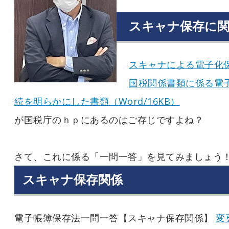
スキャナ保存に
スキャナによる電子化保存
国税関係書類に係る電
続を明らかにした書類（Word/16KB）
が国税庁のｈｐにあるのはご存じですよね？
さて、これに係る「一問一答」を見てみましょう
スキャナ保存関係
電子帳簿保存法一問一答【スキャナ保存関係】
変