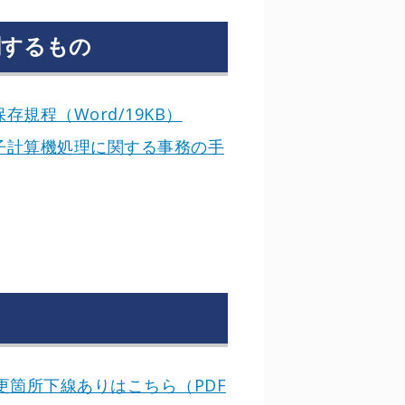
関するもの
規程（Word/19KB）
子計算機処理に関する事務の手
！
更箇所下線ありはこちら（PDF