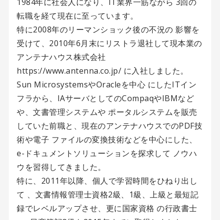
1984年に社会人になり、IT業界一筋ながら 3回の
転職を経て現在に至っています。
特に2008年のリーマンショック後の不況の 影響を
受けて、2010年6月末にリストラ退社して現本業の
アンテナハウス株式会社
https://www.antenna.co.jp/ に入社しました。
Sun MicrosystemsやOracleを中心 にしたITイン
フラから、IAサーバとしてのCompaqやIBMなど
や、文書管理システムや ポータルシステムを販売
していた前職と、現在のアンテナハウスでのPDF技
術や電子 ファイルの変換技術などを中心にした、
e-ドキュメントソリューションを探求して ノウハ
ウを習得してきました。
特に、2011年以降、個人で学習時間をひねり出し
て 、文書情報管理士資格2級、1級、上級と最短記
録でレベルアップさせ、更に国家資格 の行政書士