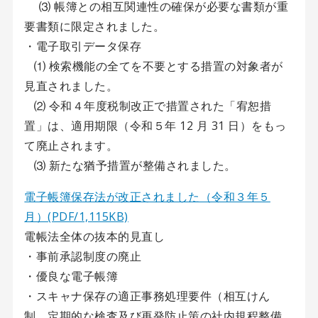
⑶ 帳簿との相互関連性の確保が必要な書類が重
要書類に限定されました。
・電子取引データ保存
⑴ 検索機能の全てを不要とする措置の対象者が
見直されました。
⑵ 令和４年度税制改正で措置された「宥恕措
置」は、適用期限（令和５年 12 月 31 日）をもっ
て廃止されます。
⑶ 新たな猶予措置が整備されました。
電子帳簿保存法が改正されました（令和３年５
月）(PDF/1,115KB)
電帳法全体の抜本的見直し
・事前承認制度の廃止
・優良な電子帳簿
・スキャナ保存の適正事務処理要件（相互けん
制、定期的な検査及び再発防止策の社内規程整備