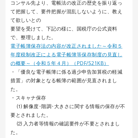
コンサル先より、電帳法の改正の歴史を振り返っ
て把握して、要件把握が混乱しないように、教え
て欲しいとの
要望を受けて、下記の様に、国税庁の公式資料
で、整理しました。
電子帳簿保存法の内容が改正されました～令和５
年度税制改正による電子帳簿等保存制度の見直し
の概要～（令和５年４月）（PDF/521KB）
・「優良な電子帳簿に係る過少申告加算税の軽減
措置」の対象となる帳簿の範囲が見直されまし
た。
・スキャナ保存
⑴ 解像度･階調･大きさに関する情報の保存が不
要とされました。
⑵ 入力者等情報の確認要件が不要とされまし
た。