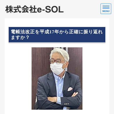
株
行
ホーム
電帳法改正を平成17年から正確に振り返れ
会社案内
ますか？